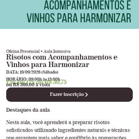
Oficina Presencial • Aula Intensiva
Risotos com Acompanhamentos e
Vinhos para Harmonizar
DATA: 19/09/2026 (Sábado)
HORÁRIO: 09:00h às 13:00h
Em até 12x de R$ 30,75
ou R$ 369,00 à vista
Fazer inscrição
Destaques da aula
Nesta aula, você aprenderá a preparar risotos
sofisticados utilizando ingredientes naturais e técnicas
que garantem mais sabor e equilíbrio às preparações.