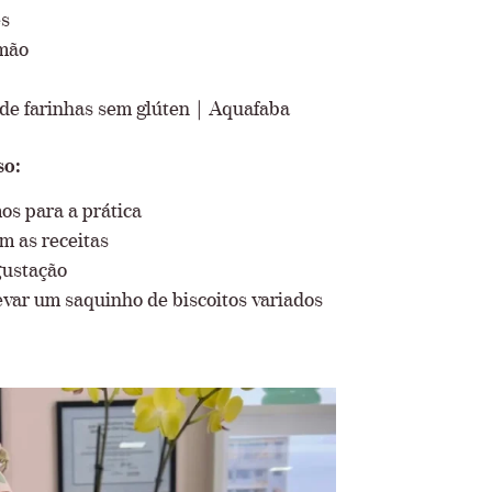
es
imão
 de farinhas sem glúten | Aquafaba
so:
os para a prática
m as receitas
gustação
var um saquinho de biscoitos variados