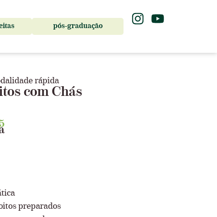
eitas
pós-graduação
dalidade rápida
oitos com Chás
5
a
ática
oitos preparados