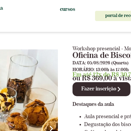
a
cursos
portal de rec
Workshop presencial - Mo
Oficina de Bisc
DATA: 05/08/2026 (Quarta)
HORÁRIO: 13:00h às 17:00h
Em até 12x de R$ 30,7
ou R$ 369,00 à vist
Fazer inscrição
Destaques da aula
Aula presencial e pr
Degustação dos bisc