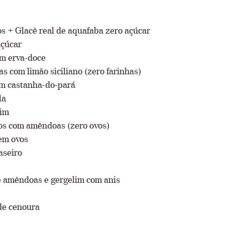
s + Glacê real de aquafaba zero açúcar
açúcar
om erva-doce
s com limão siciliano (zero farinhas)
om castanha-do-pará
la
oim
cos com amêndoas (zero ovos)
em ovos
aseiro
de amêndoas e gergelim com anis
de cenoura