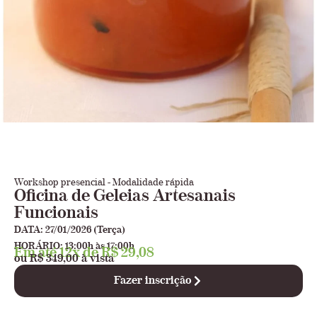
Workshop presencial - Modalidade rápida
Oficina de Geleias Artesanais
Funcionais
DATA: 27/01/2026 (Terça)
HORÁRIO: 13:00h às 17:00h
Em até 12x de R$ 29,08
ou R$ 349,00 à vista
Fazer inscrição